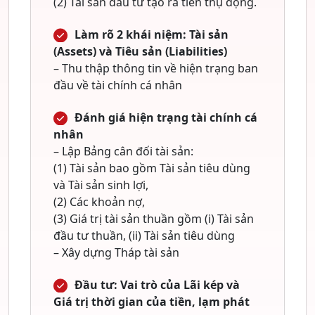
(2) Tài sản đầu tư tạo ra tiền thụ động.
Làm rõ 2 khái niệm: Tài sản
(Assets) và Tiêu sản (Liabilities)
– Thu thập thông tin về hiện trạng ban
đầu về tài chính cá nhân
Đánh giá hiện trạng tài chính cá
nhân
– Lập Bảng cân đối tài sản:
(1) Tài sản bao gồm Tài sản tiêu dùng
và Tài sản sinh lợi,
(2) Các khoản nợ,
(3) Giá trị tài sản thuần gồm (i) Tài sản
đầu tư thuần, (ii) Tài sản tiêu dùng
– Xây dựng Tháp tài sản
Đầu tư: Vai trò của Lãi kép và
Giá trị thời gian của tiền, lạm phát