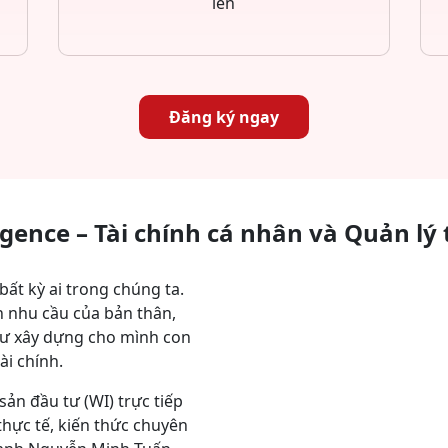
lên
Đăng ký ngay
igence – Tài chính cá nhân và Quản lý 
bất kỳ ai trong chúng ta.
h nhu cầu của bản thân,
hư xây dựng cho mình con
i chính.
sản đầu tư (WI) trực tiếp
thực tế, kiến thức chuyên