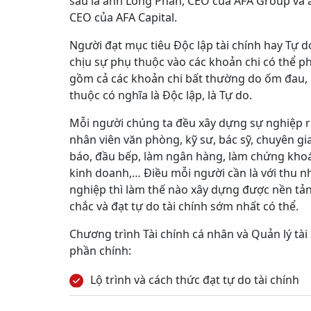
sâu là anh Long Phan, CEO của AFA Group và
CEO của AFA Capital.
Người đạt mục tiêu Độc lập tài chính hay Tự d
chịu sự phụ thuộc vào các khoản chi có thể ph
gồm cả các khoản chi bất thường do ốm đau, 
thuộc có nghĩa là Độc lập, là Tự do.
Mỗi người chúng ta đều xây dựng sự nghiệp r
nhân viên văn phòng, kỹ sư, bác sỹ, chuyên gia
báo, đầu bếp, làm ngân hàng, làm chứng khoá
kinh doanh,… Điều mỗi người cần là với thu n
nghiệp thì làm thế nào xây dựng được nền tản
chắc và đạt tự do tài chính sớm nhất có thể.
Chương trình Tài chính cá nhân và Quản lý tài
phần chính:
Lộ trình và cách thức đạt tự do tài chính