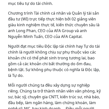
mục tiêu tự do tài chính.
Chương trình Tài chính cá nhân và Quản lý tài sản
đầu tư (WI) trực tiếp thực hiện bởi 02 giảng viên
giàu kinh nghiệm thực tế, kiến thức chuyên sâu là
anh Long Phan, CEO của AFA Group và anh
Nguyễn Minh Tuấn, CEO của AFA Capital.
Người đạt mục tiêu Độc lập tài chính hay Tự do tài
chính là người không chịu sự phụ thuộc vào các
khoản chi có thể phát sinh trong tương lai, bao
gồm cả các khoản chi bất thường do ốm đau,
bệnh tật. Sự không phụ thuộc có nghĩa là Độc lập,
là Tự do.
Mỗi người chúng ta đều xây dựng sự nghiệp
riêng. Chúng ta trở thành nhân viên văn phòng, kỹ
sư, bác sỹ, chuyên gia CNTT, kiến trúc sư, nhà báo,
đầu bếp, làm ngân hàng, làm chứng khoán, làm
nghệ sỹ, MC, hay kinh doanh,… Điều mỗi người